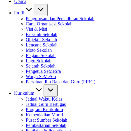
Utama
Profil
Pengurusan dan Pentadbiran Sekolah
Carta Organisasi Sekolah
Visi & Misi
Falsafah Sekolah
Objektif Sekolah
Lencana Sekolah
Moto Sekolah
Piagam Sekolah
Lagu Sekolah
Sejarah Sekolah
Pengetua SeMeSra
Warga SeMeSra
Persatuan Ibu Bapa dan Guru (PIBG)
Kurikulum
Jadual Waktu Kelas
Jadual Guru Bertugas
Program Kurikulum
Kemenjadian Murid
Pusat Sumber Sekolah
Pembestarian Sekolah
Penilaian & Peperiksaan