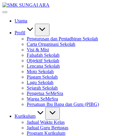
Skip
SMK
to
#KetekunanNadiKecemerlangan
SUNGAI
content
#ExcellentTogether
ARA
Utama
#SeMeSradiHati
Profil
Pengurusan dan Pentadbiran Sekolah
Carta Organisasi Sekolah
Visi & Misi
Falsafah Sekolah
Objektif Sekolah
Lencana Sekolah
Moto Sekolah
Piagam Sekolah
Lagu Sekolah
Sejarah Sekolah
Pengetua SeMeSra
Warga SeMeSra
Persatuan Ibu Bapa dan Guru (PIBG)
Kurikulum
Jadual Waktu Kelas
Jadual Guru Bertugas
Program Kurikulum