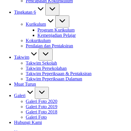
Pencapaian Kokurikulum
Tingkatan 6
Kurikulum
Program Kurikulum
Kemenjadian Pelajar
Kokurikulum
Penilaian dan Pentaksiran
Takwim
Takwim Sekolah
Takwim Persekolahan
Takwim Peperiksaan & Pentaksiran
Takwim Peperiksaan Dalaman
Muat Turun
Galeri
Galeri Foto 2020
Galeri Foto 2019
Galeri Foto 2018
Galeri Foto
Hubungi Kami