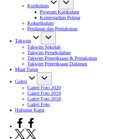
Kurikulum
Program Kurikulum
Kemenjadian Pelajar
Kokurikulum
Penilaian dan Pentaksiran
Takwim
Takwim Sekolah
Takwim Persekolahan
Takwim Peperiksaan & Pentaksiran
Takwim Peperiksaan Dalaman
Muat Turun
Galeri
Galeri Foto 2020
Galeri Foto 2019
Galeri Foto 2018
Galeri Foto
Hubungi Kami
facebook.com
twitter.com