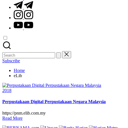
t.me
instagram.com
youtube.com
Search
for:
Subscribe
Home
eLib
Posted
2018
in
Perpustakaan Digital Perpustakaan Negara Malaysia
https://pnm.elib.com.my
Read More