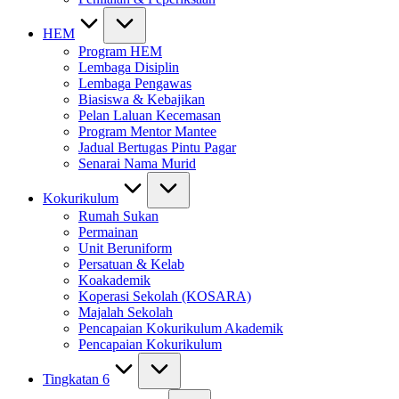
HEM
Program HEM
Lembaga Disiplin
Lembaga Pengawas
Biasiswa & Kebajikan
Pelan Laluan Kecemasan
Program Mentor Mantee
Jadual Bertugas Pintu Pagar
Senarai Nama Murid
Kokurikulum
Rumah Sukan
Permainan
Unit Beruniform
Persatuan & Kelab
Koakademik
Koperasi Sekolah (KOSARA)
Majalah Sekolah
Pencapaian Kokurikulum Akademik
Pencapaian Kokurikulum
Tingkatan 6