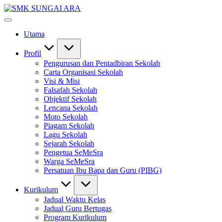
Skip
SMK
to
#KetekunanNadiKecemerlangan
SUNGAI
content
#ExcellentTogether
ARA
Utama
#SeMeSradiHati
Profil
Pengurusan dan Pentadbiran Sekolah
Carta Organisasi Sekolah
Visi & Misi
Falsafah Sekolah
Objektif Sekolah
Lencana Sekolah
Moto Sekolah
Piagam Sekolah
Lagu Sekolah
Sejarah Sekolah
Pengetua SeMeSra
Warga SeMeSra
Persatuan Ibu Bapa dan Guru (PIBG)
Kurikulum
Jadual Waktu Kelas
Jadual Guru Bertugas
Program Kurikulum