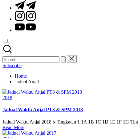
t.me
instagram.com
youtube.com
Search
for:
Subscribe
Home
Jadual Anjal
Posted
2018
in
Jadual Waktu Anjal PT3 & SPM 2018
Jadual Waktu Anjal 2018 :- Tingkatan 1 1A 1B 1C 1D 1E 1F 1G T
Read More