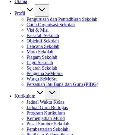
Utama
Profil
Pengurusan dan Pentadbiran Sekolah
Carta Organisasi Sekolah
Visi & Misi
Falsafah Sekolah
Objektif Sekolah
Lencana Sekolah
Moto Sekolah
Piagam Sekolah
Lagu Sekolah
Sejarah Sekolah
Pengetua SeMeSra
Warga SeMeSra
Persatuan Ibu Bapa dan Guru (PIBG)
Kurikulum
Jadual Waktu Kelas
Jadual Guru Bertugas
Program Kurikulum
Kemenjadian Murid
Pusat Sumber Sekolah
Pembestarian Sekolah
Penilaian & Peperiksaan