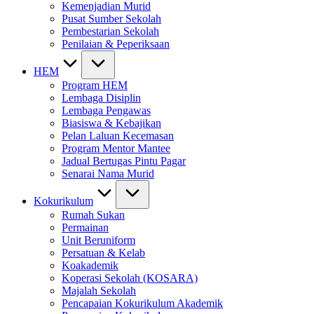
Kemenjadian Murid
Pusat Sumber Sekolah
Pembestarian Sekolah
Penilaian & Peperiksaan
HEM
Program HEM
Lembaga Disiplin
Lembaga Pengawas
Biasiswa & Kebajikan
Pelan Laluan Kecemasan
Program Mentor Mantee
Jadual Bertugas Pintu Pagar
Senarai Nama Murid
Kokurikulum
Rumah Sukan
Permainan
Unit Beruniform
Persatuan & Kelab
Koakademik
Koperasi Sekolah (KOSARA)
Majalah Sekolah
Pencapaian Kokurikulum Akademik