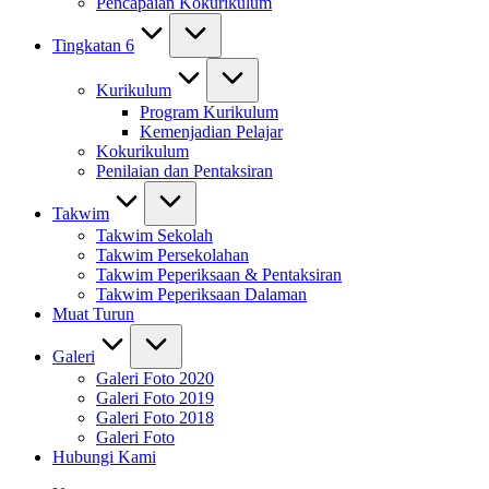
Pencapaian Kokurikulum
Tingkatan 6
Kurikulum
Program Kurikulum
Kemenjadian Pelajar
Kokurikulum
Penilaian dan Pentaksiran
Takwim
Takwim Sekolah
Takwim Persekolahan
Takwim Peperiksaan & Pentaksiran
Takwim Peperiksaan Dalaman
Muat Turun
Galeri
Galeri Foto 2020
Galeri Foto 2019
Galeri Foto 2018
Galeri Foto
Hubungi Kami