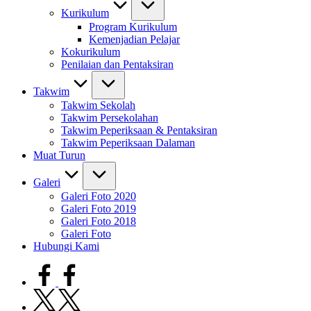
Kurikulum
Program Kurikulum
Kemenjadian Pelajar
Kokurikulum
Penilaian dan Pentaksiran
Takwim
Takwim Sekolah
Takwim Persekolahan
Takwim Peperiksaan & Pentaksiran
Takwim Peperiksaan Dalaman
Muat Turun
Galeri
Galeri Foto 2020
Galeri Foto 2019
Galeri Foto 2018
Galeri Foto
Hubungi Kami
facebook.com
twitter.com