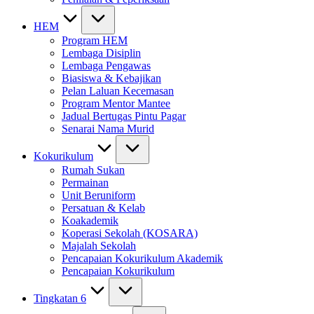
HEM
Program HEM
Lembaga Disiplin
Lembaga Pengawas
Biasiswa & Kebajikan
Pelan Laluan Kecemasan
Program Mentor Mantee
Jadual Bertugas Pintu Pagar
Senarai Nama Murid
Kokurikulum
Rumah Sukan
Permainan
Unit Beruniform
Persatuan & Kelab
Koakademik
Koperasi Sekolah (KOSARA)
Majalah Sekolah
Pencapaian Kokurikulum Akademik
Pencapaian Kokurikulum
Tingkatan 6