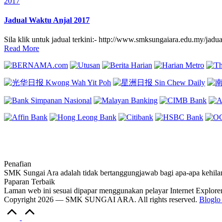
Posted
2017
in
Jadual Waktu Anjal 2017
Sila klik untuk jadual terkini:- http://www.smksungaiara.edu.my/jadu
Read More
Penafian
SMK Sungai Ara adalah tidak bertanggungjawab bagi apa-apa kehila
Paparan Terbaik
Laman web ini sesuai dipapar menggunakan pelayar Internet Explorer 
Copyright 2026 — SMK SUNGAI ARA. All rights reserved.
Bloglo
Scroll
to