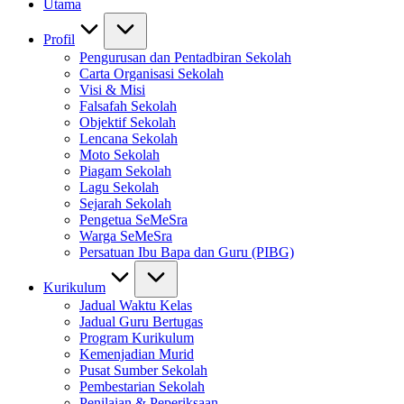
Utama
Profil
Pengurusan dan Pentadbiran Sekolah
Carta Organisasi Sekolah
Visi & Misi
Falsafah Sekolah
Objektif Sekolah
Lencana Sekolah
Moto Sekolah
Piagam Sekolah
Lagu Sekolah
Sejarah Sekolah
Pengetua SeMeSra
Warga SeMeSra
Persatuan Ibu Bapa dan Guru (PIBG)
Kurikulum
Jadual Waktu Kelas
Jadual Guru Bertugas
Program Kurikulum
Kemenjadian Murid
Pusat Sumber Sekolah
Pembestarian Sekolah
Penilaian & Peperiksaan