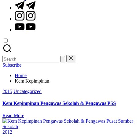
t.me
instagram.com
youtube.com
Search
for:
Subscribe
Home
Kem Kepimpinan
Posted
2015
Uncategorized
in
Kem Kepimpinan Pengawas Sekolah & Pengawas PSS
Read More
Posted
2012