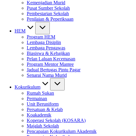
Kemenjadian Murid
Pusat Sumber Sekolah
Pembestarian Sekolah
Penilaian & Peperiksaan
HEM
Program HEM
Lembaga Disiplin
Lembaga Pengawas
Biasiswa & Kebajikan
Pelan Laluan Kecemasan
Program Mentor Mantee
Jadual Bertugas Pintu Pagar
Senarai Nama Murid
Kokurikulum
Rumah Sukan
Permainan
Unit Beruniform
Persatuan & Kelab
Koakademik
Koperasi Sekolah (KOSARA)
Majalah Sekolah
Pencapaian Kokurikulum Akademik