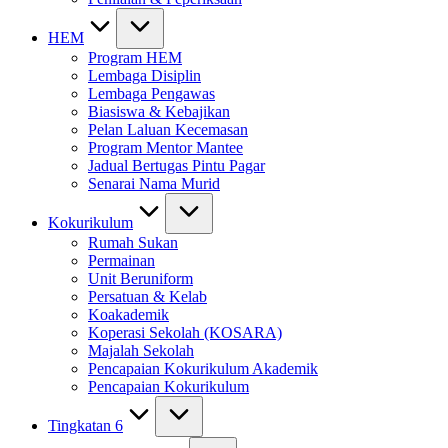
HEM
Program HEM
Lembaga Disiplin
Lembaga Pengawas
Biasiswa & Kebajikan
Pelan Laluan Kecemasan
Program Mentor Mantee
Jadual Bertugas Pintu Pagar
Senarai Nama Murid
Kokurikulum
Rumah Sukan
Permainan
Unit Beruniform
Persatuan & Kelab
Koakademik
Koperasi Sekolah (KOSARA)
Majalah Sekolah
Pencapaian Kokurikulum Akademik
Pencapaian Kokurikulum
Tingkatan 6