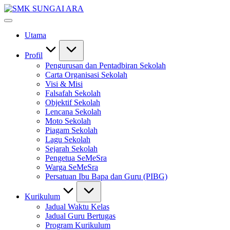
Skip
SMK
to
#KetekunanNadiKecemerlangan
SUNGAI
content
#ExcellentTogether
ARA
Utama
#SeMeSradiHati
Profil
Pengurusan dan Pentadbiran Sekolah
Carta Organisasi Sekolah
Visi & Misi
Falsafah Sekolah
Objektif Sekolah
Lencana Sekolah
Moto Sekolah
Piagam Sekolah
Lagu Sekolah
Sejarah Sekolah
Pengetua SeMeSra
Warga SeMeSra
Persatuan Ibu Bapa dan Guru (PIBG)
Kurikulum
Jadual Waktu Kelas
Jadual Guru Bertugas
Program Kurikulum