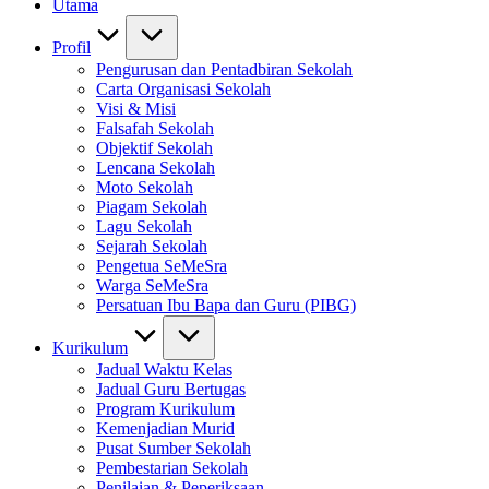
Utama
Profil
Pengurusan dan Pentadbiran Sekolah
Carta Organisasi Sekolah
Visi & Misi
Falsafah Sekolah
Objektif Sekolah
Lencana Sekolah
Moto Sekolah
Piagam Sekolah
Lagu Sekolah
Sejarah Sekolah
Pengetua SeMeSra
Warga SeMeSra
Persatuan Ibu Bapa dan Guru (PIBG)
Kurikulum
Jadual Waktu Kelas
Jadual Guru Bertugas
Program Kurikulum
Kemenjadian Murid
Pusat Sumber Sekolah
Pembestarian Sekolah
Penilaian & Peperiksaan