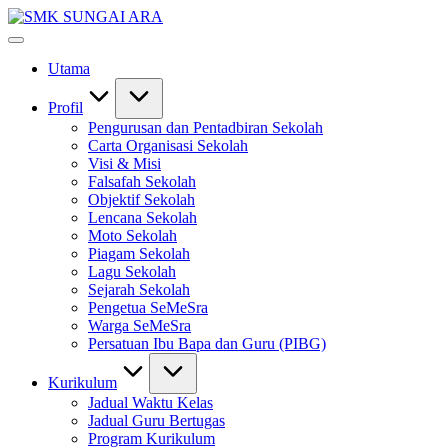
Skip
SMK
to
#KetekunanNadiKecemerlangan
SUNGAI
content
#ExcellentTogether
ARA
Utama
#SeMeSradiHati
Profil
Pengurusan dan Pentadbiran Sekolah
Carta Organisasi Sekolah
Visi & Misi
Falsafah Sekolah
Objektif Sekolah
Lencana Sekolah
Moto Sekolah
Piagam Sekolah
Lagu Sekolah
Sejarah Sekolah
Pengetua SeMeSra
Warga SeMeSra
Persatuan Ibu Bapa dan Guru (PIBG)
Kurikulum
Jadual Waktu Kelas
Jadual Guru Bertugas
Program Kurikulum