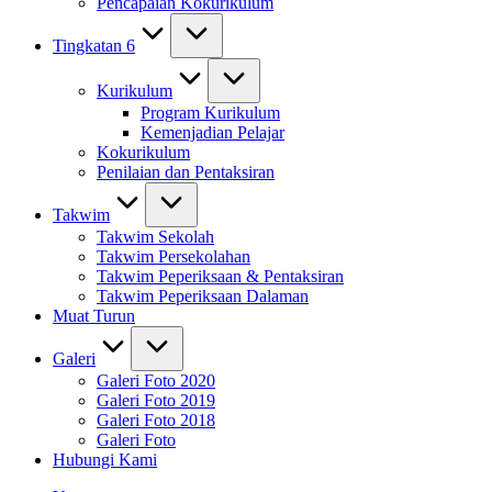
Pencapaian Kokurikulum
Tingkatan 6
Kurikulum
Program Kurikulum
Kemenjadian Pelajar
Kokurikulum
Penilaian dan Pentaksiran
Takwim
Takwim Sekolah
Takwim Persekolahan
Takwim Peperiksaan & Pentaksiran
Takwim Peperiksaan Dalaman
Muat Turun
Galeri
Galeri Foto 2020
Galeri Foto 2019
Galeri Foto 2018
Galeri Foto
Hubungi Kami