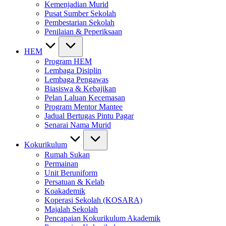
Kemenjadian Murid
Pusat Sumber Sekolah
Pembestarian Sekolah
Penilaian & Peperiksaan
HEM
Program HEM
Lembaga Disiplin
Lembaga Pengawas
Biasiswa & Kebajikan
Pelan Laluan Kecemasan
Program Mentor Mantee
Jadual Bertugas Pintu Pagar
Senarai Nama Murid
Kokurikulum
Rumah Sukan
Permainan
Unit Beruniform
Persatuan & Kelab
Koakademik
Koperasi Sekolah (KOSARA)
Majalah Sekolah
Pencapaian Kokurikulum Akademik