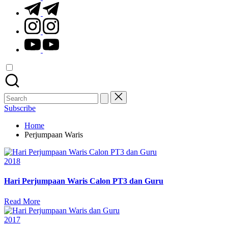
t.me
instagram.com
youtube.com
Search
for:
Subscribe
Home
Perjumpaan Waris
Posted
2018
in
Hari Perjumpaan Waris Calon PT3 dan Guru
Read More
Posted
2017