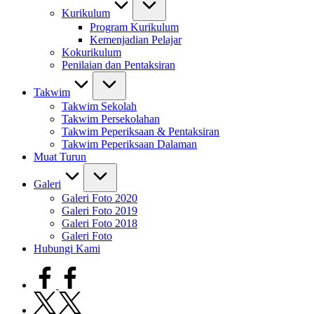
Kurikulum
Program Kurikulum
Kemenjadian Pelajar
Kokurikulum
Penilaian dan Pentaksiran
Takwim
Takwim Sekolah
Takwim Persekolahan
Takwim Peperiksaan & Pentaksiran
Takwim Peperiksaan Dalaman
Muat Turun
Galeri
Galeri Foto 2020
Galeri Foto 2019
Galeri Foto 2018
Galeri Foto
Hubungi Kami
facebook.com
twitter.com