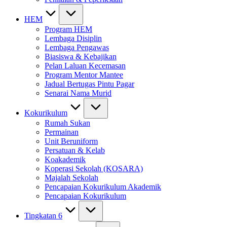
HEM
Program HEM
Lembaga Disiplin
Lembaga Pengawas
Biasiswa & Kebajikan
Pelan Laluan Kecemasan
Program Mentor Mantee
Jadual Bertugas Pintu Pagar
Senarai Nama Murid
Kokurikulum
Rumah Sukan
Permainan
Unit Beruniform
Persatuan & Kelab
Koakademik
Koperasi Sekolah (KOSARA)
Majalah Sekolah
Pencapaian Kokurikulum Akademik
Pencapaian Kokurikulum
Tingkatan 6