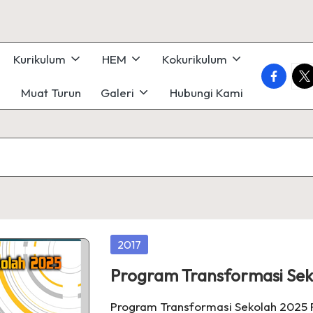
Kurikulum
HEM
Kokurikulum
faceboo
twi
Muat Turun
Galeri
Hubungi Kami
Posted
2017
in
Program Transformasi Sek
Program Transformasi Sekolah 202