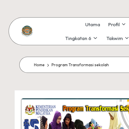
Skip
to
Utama
Profil
content
Tingkatan 6
Takwim
S
#KetekunanNadiKecemerlangan
#ExcellentTogether
M
#SeMeSradiHati
K
Home
Program Transformasi sekolah
S
U
N
G