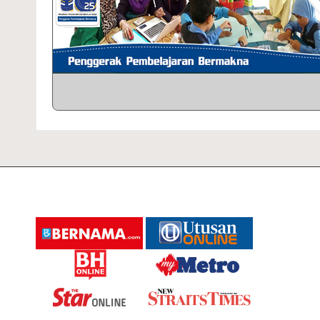
A
I
A
R
A