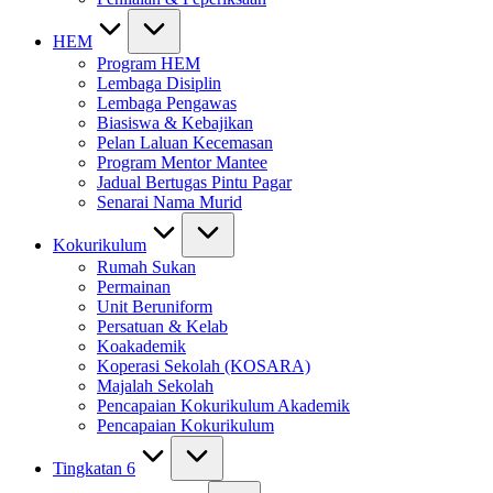
HEM
Program HEM
Lembaga Disiplin
Lembaga Pengawas
Biasiswa & Kebajikan
Pelan Laluan Kecemasan
Program Mentor Mantee
Jadual Bertugas Pintu Pagar
Senarai Nama Murid
Kokurikulum
Rumah Sukan
Permainan
Unit Beruniform
Persatuan & Kelab
Koakademik
Koperasi Sekolah (KOSARA)
Majalah Sekolah
Pencapaian Kokurikulum Akademik
Pencapaian Kokurikulum
Tingkatan 6