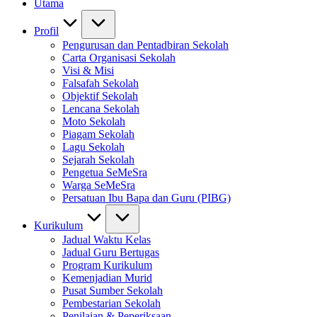
Utama
Profil
Pengurusan dan Pentadbiran Sekolah
Carta Organisasi Sekolah
Visi & Misi
Falsafah Sekolah
Objektif Sekolah
Lencana Sekolah
Moto Sekolah
Piagam Sekolah
Lagu Sekolah
Sejarah Sekolah
Pengetua SeMeSra
Warga SeMeSra
Persatuan Ibu Bapa dan Guru (PIBG)
Kurikulum
Jadual Waktu Kelas
Jadual Guru Bertugas
Program Kurikulum
Kemenjadian Murid
Pusat Sumber Sekolah
Pembestarian Sekolah
Penilaian & Peperiksaan