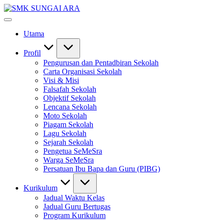
Skip
SMK
to
#KetekunanNadiKecemerlangan
SUNGAI
content
#ExcellentTogether
ARA
Utama
#SeMeSradiHati
Profil
Pengurusan dan Pentadbiran Sekolah
Carta Organisasi Sekolah
Visi & Misi
Falsafah Sekolah
Objektif Sekolah
Lencana Sekolah
Moto Sekolah
Piagam Sekolah
Lagu Sekolah
Sejarah Sekolah
Pengetua SeMeSra
Warga SeMeSra
Persatuan Ibu Bapa dan Guru (PIBG)
Kurikulum
Jadual Waktu Kelas
Jadual Guru Bertugas
Program Kurikulum