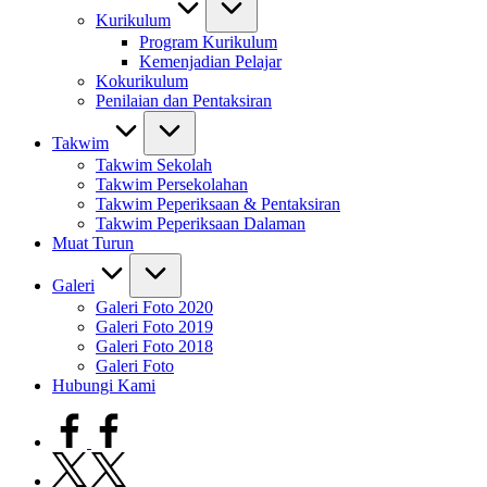
Kurikulum
Program Kurikulum
Kemenjadian Pelajar
Kokurikulum
Penilaian dan Pentaksiran
Takwim
Takwim Sekolah
Takwim Persekolahan
Takwim Peperiksaan & Pentaksiran
Takwim Peperiksaan Dalaman
Muat Turun
Galeri
Galeri Foto 2020
Galeri Foto 2019
Galeri Foto 2018
Galeri Foto
Hubungi Kami
facebook.com
twitter.com