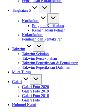
Pencapaian Kokurikulum
Tingkatan 6
Kurikulum
Program Kurikulum
Kemenjadian Pelajar
Kokurikulum
Penilaian dan Pentaksiran
Takwim
Takwim Sekolah
Takwim Persekolahan
Takwim Peperiksaan & Pentaksiran
Takwim Peperiksaan Dalaman
Muat Turun
Galeri
Galeri Foto 2020
Galeri Foto 2019
Galeri Foto 2018
Galeri Foto
Hubungi Kami