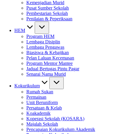
Kemenjadian Murid
Pusat Sumber Sekolah
Pembestarian Sekolah
Penilaian & Peperiksaan
HEM
Program HEM
Lembaga Disiplin
Lembaga Pengawas
Biasiswa & Kebajikan
Pelan Laluan Kecemasan
Program Mentor Mantee
Jadual Bertugas Pintu Pagar
Senarai Nama Murid
Kokurikulum
Rumah Sukan
Permainan
Unit Beruniform
Persatuan & Kelab
Koakademik
Koperasi Sekolah (KOSARA)
Majalah Sekolah
Pencapaian Kokurikulum Akademik