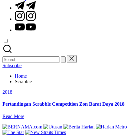
t.me
instagram.com
youtube.com
Search
for:
Subscribe
Home
Scrabble
Posted
2018
in
Pertandingan Scrabble Competition Zon Barat Daya 2018
Read More