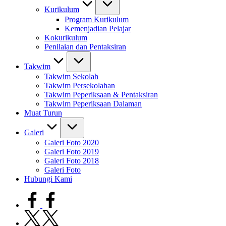
Kurikulum
Program Kurikulum
Kemenjadian Pelajar
Kokurikulum
Penilaian dan Pentaksiran
Takwim
Takwim Sekolah
Takwim Persekolahan
Takwim Peperiksaan & Pentaksiran
Takwim Peperiksaan Dalaman
Muat Turun
Galeri
Galeri Foto 2020
Galeri Foto 2019
Galeri Foto 2018
Galeri Foto
Hubungi Kami
facebook.com
twitter.com