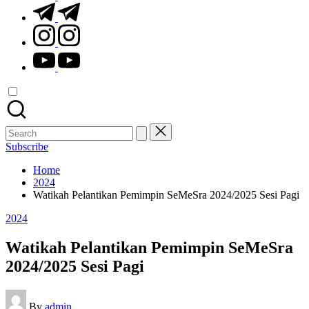
t.me
instagram.com
youtube.com
Search
for:
Subscribe
Home
2024
Watikah Pelantikan Pemimpin SeMeSra 2024/2025 Sesi Pagi
Posted
2024
in
Watikah Pelantikan Pemimpin SeMeSra
2024/2025 Sesi Pagi
Posted
By
admin
by