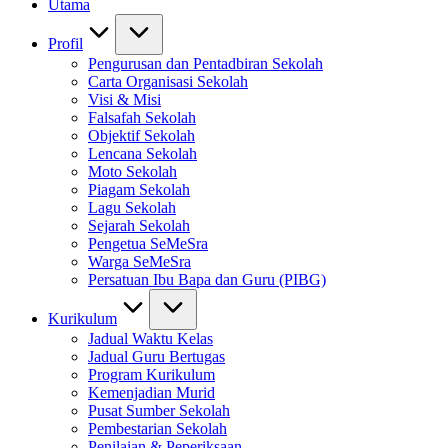
Utama
Profil
Pengurusan dan Pentadbiran Sekolah
Carta Organisasi Sekolah
Visi & Misi
Falsafah Sekolah
Objektif Sekolah
Lencana Sekolah
Moto Sekolah
Piagam Sekolah
Lagu Sekolah
Sejarah Sekolah
Pengetua SeMeSra
Warga SeMeSra
Persatuan Ibu Bapa dan Guru (PIBG)
Kurikulum
Jadual Waktu Kelas
Jadual Guru Bertugas
Program Kurikulum
Kemenjadian Murid
Pusat Sumber Sekolah
Pembestarian Sekolah
Penilaian & Peperiksaan