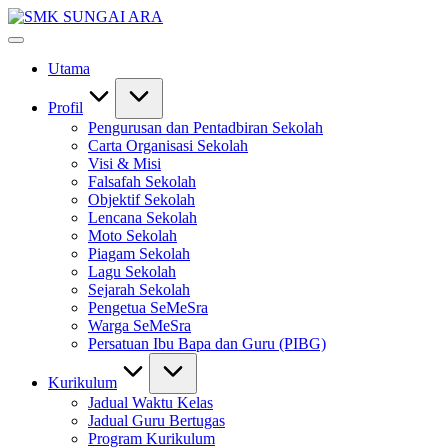
Skip
SMK
to
#KetekunanNadiKecemerlangan
SUNGAI
content
#ExcellentTogether
ARA
Utama
#SeMeSradiHati
Profil
Pengurusan dan Pentadbiran Sekolah
Carta Organisasi Sekolah
Visi & Misi
Falsafah Sekolah
Objektif Sekolah
Lencana Sekolah
Moto Sekolah
Piagam Sekolah
Lagu Sekolah
Sejarah Sekolah
Pengetua SeMeSra
Warga SeMeSra
Persatuan Ibu Bapa dan Guru (PIBG)
Kurikulum
Jadual Waktu Kelas
Jadual Guru Bertugas
Program Kurikulum