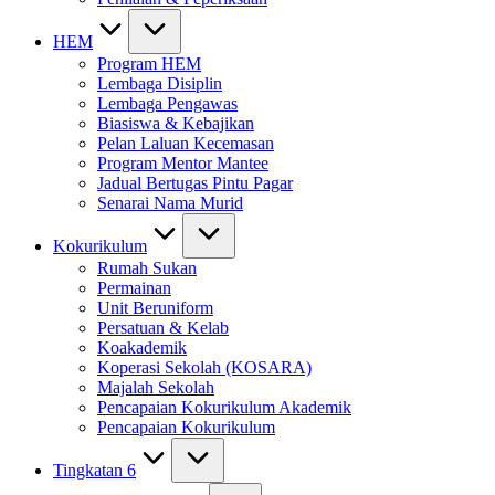
HEM
Program HEM
Lembaga Disiplin
Lembaga Pengawas
Biasiswa & Kebajikan
Pelan Laluan Kecemasan
Program Mentor Mantee
Jadual Bertugas Pintu Pagar
Senarai Nama Murid
Kokurikulum
Rumah Sukan
Permainan
Unit Beruniform
Persatuan & Kelab
Koakademik
Koperasi Sekolah (KOSARA)
Majalah Sekolah
Pencapaian Kokurikulum Akademik
Pencapaian Kokurikulum
Tingkatan 6