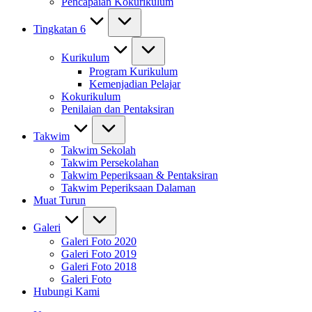
Pencapaian Kokurikulum
Tingkatan 6
Kurikulum
Program Kurikulum
Kemenjadian Pelajar
Kokurikulum
Penilaian dan Pentaksiran
Takwim
Takwim Sekolah
Takwim Persekolahan
Takwim Peperiksaan & Pentaksiran
Takwim Peperiksaan Dalaman
Muat Turun
Galeri
Galeri Foto 2020
Galeri Foto 2019
Galeri Foto 2018
Galeri Foto
Hubungi Kami