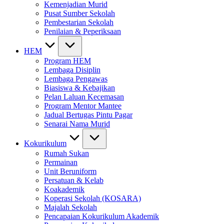
Kemenjadian Murid
Pusat Sumber Sekolah
Pembestarian Sekolah
Penilaian & Peperiksaan
HEM
Program HEM
Lembaga Disiplin
Lembaga Pengawas
Biasiswa & Kebajikan
Pelan Laluan Kecemasan
Program Mentor Mantee
Jadual Bertugas Pintu Pagar
Senarai Nama Murid
Kokurikulum
Rumah Sukan
Permainan
Unit Beruniform
Persatuan & Kelab
Koakademik
Koperasi Sekolah (KOSARA)
Majalah Sekolah
Pencapaian Kokurikulum Akademik