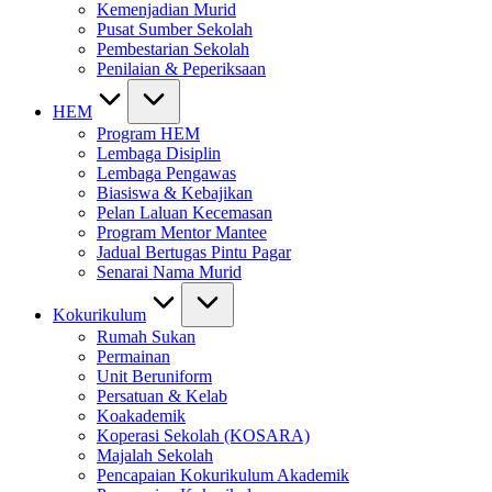
Kemenjadian Murid
Pusat Sumber Sekolah
Pembestarian Sekolah
Penilaian & Peperiksaan
HEM
Program HEM
Lembaga Disiplin
Lembaga Pengawas
Biasiswa & Kebajikan
Pelan Laluan Kecemasan
Program Mentor Mantee
Jadual Bertugas Pintu Pagar
Senarai Nama Murid
Kokurikulum
Rumah Sukan
Permainan
Unit Beruniform
Persatuan & Kelab
Koakademik
Koperasi Sekolah (KOSARA)
Majalah Sekolah
Pencapaian Kokurikulum Akademik