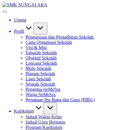
Skip
SMK
to
#KetekunanNadiKecemerlangan
SUNGAI
content
#ExcellentTogether
ARA
Utama
#SeMeSradiHati
Profil
Pengurusan dan Pentadbiran Sekolah
Carta Organisasi Sekolah
Visi & Misi
Falsafah Sekolah
Objektif Sekolah
Lencana Sekolah
Moto Sekolah
Piagam Sekolah
Lagu Sekolah
Sejarah Sekolah
Pengetua SeMeSra
Warga SeMeSra
Persatuan Ibu Bapa dan Guru (PIBG)
Kurikulum
Jadual Waktu Kelas
Jadual Guru Bertugas
Program Kurikulum