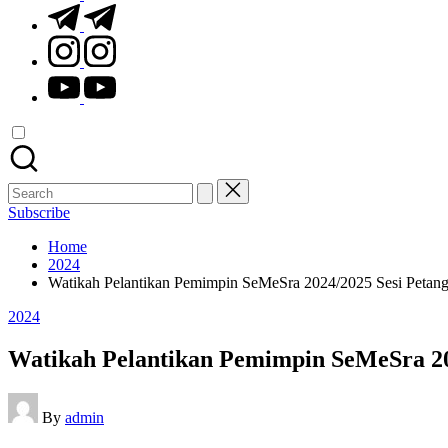
t.me
instagram.com
youtube.com
Search
for:
Subscribe
Home
2024
Watikah Pelantikan Pemimpin SeMeSra 2024/2025 Sesi Petan
Posted
2024
in
Watikah Pelantikan Pemimpin SeMeSra 20
Posted
By
admin
by