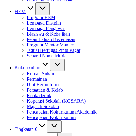
HEM
Program HEM
Lembaga Disiplin
Lembaga Pengawas
Biasiswa & Kebajikan
Pelan Laluan Kecemasan
Program Mentor Mantee
Jadual Bertugas Pintu Pagar
Senarai Nama Murid
Kokurikulum
Rumah Sukan
Permainan
Unit Beruniform
Persatuan & Kelab
Koakademik
Koperasi Sekolah (KOSARA)
Majalah Sekolah
Pencapaian Kokurikulum Akademik
Pencapaian Kokurikulum
Tingkatan 6