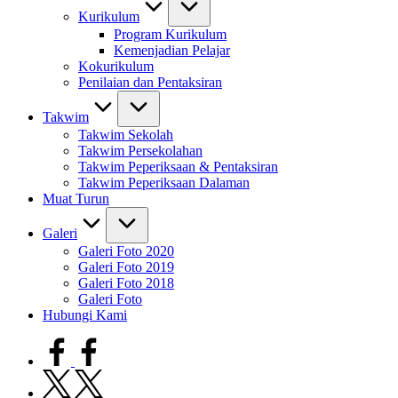
Kurikulum
Program Kurikulum
Kemenjadian Pelajar
Kokurikulum
Penilaian dan Pentaksiran
Takwim
Takwim Sekolah
Takwim Persekolahan
Takwim Peperiksaan & Pentaksiran
Takwim Peperiksaan Dalaman
Muat Turun
Galeri
Galeri Foto 2020
Galeri Foto 2019
Galeri Foto 2018
Galeri Foto
Hubungi Kami
facebook.com
twitter.com