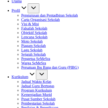
Utama
Profil
Pengurusan dan Pentadbiran Sekolah
Carta Organisasi Sekolah
Visi & Misi
Falsafah Sekolah
Objektif Sekolah
Lencana Sekolah
Moto Sekolah
Piagam Sekolah
Lagu Sekolah
Sejarah Sekolah
Pengetua SeMeSra
Warga SeMeSra
Persatuan Ibu Bapa dan Guru (PIBG)
Kurikulum
Jadual Waktu Kelas
Jadual Guru Bertugas
Program Kurikulum
Kemenjadian Murid
Pusat Sumber Sekolah
Pembestarian Sekolah
Penilaian & Peperiksaan