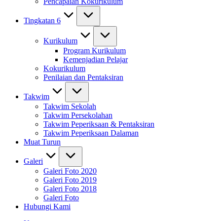
Pencapaian Kokurikulum
Tingkatan 6
Kurikulum
Program Kurikulum
Kemenjadian Pelajar
Kokurikulum
Penilaian dan Pentaksiran
Takwim
Takwim Sekolah
Takwim Persekolahan
Takwim Peperiksaan & Pentaksiran
Takwim Peperiksaan Dalaman
Muat Turun
Galeri
Galeri Foto 2020
Galeri Foto 2019
Galeri Foto 2018
Galeri Foto
Hubungi Kami