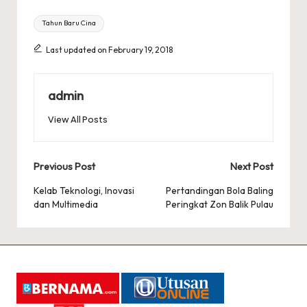
Tags:
Tahun Baru Cina
Last updated on February 19, 2018
admin
View All Posts
Post
Previous Post
Next Post
navigation
Kelab Teknologi, Inovasi
Pertandingan Bola Baling
dan Multimedia
Peringkat Zon Balik Pulau