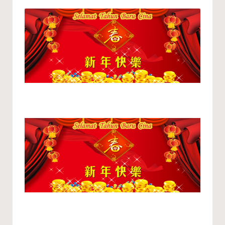
A
by
R
A