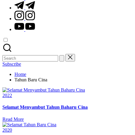
t.me
instagram.com
youtube.com
Search
for:
Subscribe
Home
Tahun Baru Cina
Posted
2022
in
Selamat Menyambut Tahun Baharu Cina
Read More
Posted
2020