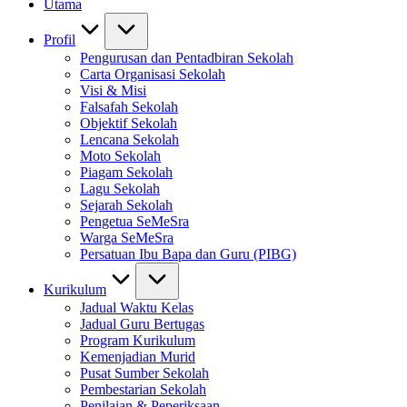
Utama
Profil
Pengurusan dan Pentadbiran Sekolah
Carta Organisasi Sekolah
Visi & Misi
Falsafah Sekolah
Objektif Sekolah
Lencana Sekolah
Moto Sekolah
Piagam Sekolah
Lagu Sekolah
Sejarah Sekolah
Pengetua SeMeSra
Warga SeMeSra
Persatuan Ibu Bapa dan Guru (PIBG)
Kurikulum
Jadual Waktu Kelas
Jadual Guru Bertugas
Program Kurikulum
Kemenjadian Murid
Pusat Sumber Sekolah
Pembestarian Sekolah
Penilaian & Peperiksaan