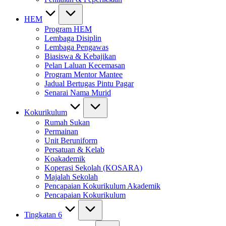
HEM
Program HEM
Lembaga Disiplin
Lembaga Pengawas
Biasiswa & Kebajikan
Pelan Laluan Kecemasan
Program Mentor Mantee
Jadual Bertugas Pintu Pagar
Senarai Nama Murid
Kokurikulum
Rumah Sukan
Permainan
Unit Beruniform
Persatuan & Kelab
Koakademik
Koperasi Sekolah (KOSARA)
Majalah Sekolah
Pencapaian Kokurikulum Akademik
Pencapaian Kokurikulum
Tingkatan 6